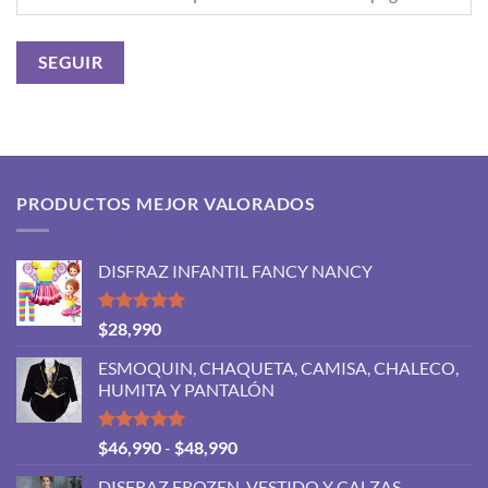
SEGUIR
PRODUCTOS MEJOR VALORADOS
DISFRAZ INFANTIL FANCY NANCY
Valorado
$
28,990
con
5.00
de 5
ESMOQUIN, CHAQUETA, CAMISA, CHALECO,
HUMITA Y PANTALÓN
Valorado
Rango
$
46,990
-
$
48,990
con
5.00
de
de 5
DISFRAZ FROZEN, VESTIDO Y CALZAS