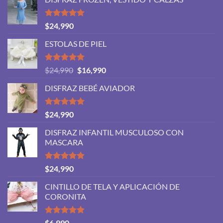
precios:
desde
$46,990
Valorado
$
24,990
con
5.00
hasta
de 5
ESTOLAS DE PIEL
$48,990
Valorado
El
El
$
24,990
$
16,990
con
5.00
precio
precio
de 5
DISFRAZ BEBÉ AVIADOR
original
actual
era:
es:
$24,990.
$16,990.
Valorado
$
24,990
con
5.00
de 5
DISFRAZ INFANTIL MUSCULOSO CON
MASCARA
Valorado
$
24,990
con
5.00
de 5
CINTILLO DE TELA Y APLICACIÓN DE
CORONITA
Valorado
$
6,990