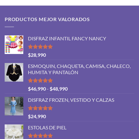
PRODUCTOS MEJOR VALORADOS
DISFRAZ INFANTIL FANCY NANCY
Valorado
$
28,990
con
5.00
de 5
ESMOQUIN, CHAQUETA, CAMISA, CHALECO,
HUMITA Y PANTALÓN
Valorado
Rango
$
46,990
-
$
48,990
con
5.00
de
de 5
DISFRAZ FROZEN, VESTIDO Y CALZAS
precios:
desde
$46,990
Valorado
$
24,990
con
5.00
hasta
de 5
ESTOLAS DE PIEL
$48,990