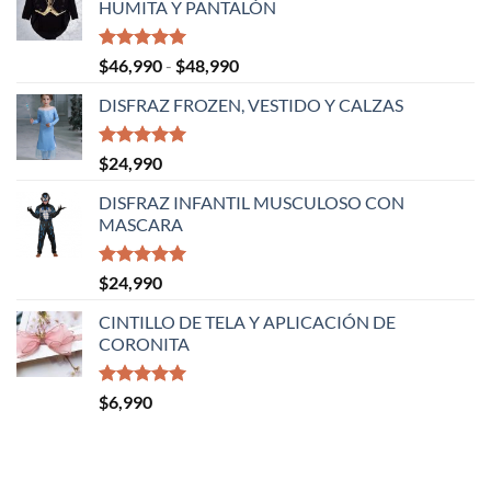
HUMITA Y PANTALÓN
Valorado
Rango
$
46,990
-
$
48,990
con
5.00
de
de 5
DISFRAZ FROZEN, VESTIDO Y CALZAS
precios:
desde
$46,990
Valorado
$
24,990
con
5.00
hasta
de 5
DISFRAZ INFANTIL MUSCULOSO CON
$48,990
MASCARA
Valorado
$
24,990
con
5.00
de 5
CINTILLO DE TELA Y APLICACIÓN DE
CORONITA
Valorado
$
6,990
con
5.00
de 5