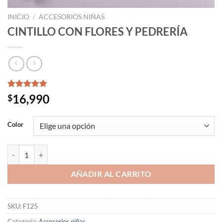
INICIO
/
ACCESORIOS NIÑAS
CINTILLO CON FLORES Y PEDRERÍA
Valorado
1
16,990
$
con
5.00
de 5 en
base a
Color
valoración
de un
cliente
CINTILLO CON FLORES Y PEDRERÍA cantidad
AÑADIR AL CARRITO
SKU:
F125
Categoría:
Accesorios niñas