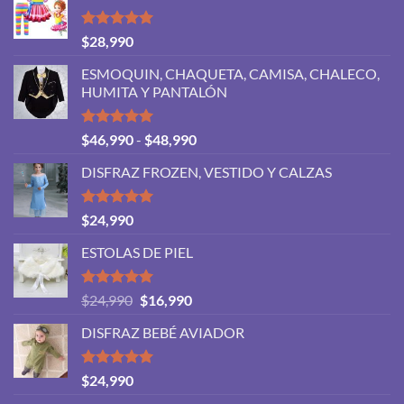
Valorado
$
28,990
con
5.00
de 5
ESMOQUIN, CHAQUETA, CAMISA, CHALECO,
HUMITA Y PANTALÓN
Valorado
Rango
$
46,990
-
$
48,990
con
5.00
de
de 5
DISFRAZ FROZEN, VESTIDO Y CALZAS
precios:
desde
$46,990
Valorado
$
24,990
con
5.00
hasta
de 5
ESTOLAS DE PIEL
$48,990
Valorado
El
El
$
24,990
$
16,990
con
5.00
precio
precio
de 5
DISFRAZ BEBÉ AVIADOR
original
actual
era:
es:
$24,990.
$16,990.
Valorado
$
24,990
con
5.00