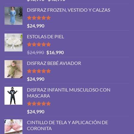
con
5.00
de
de 5
DISFRAZ FROZEN, VESTIDO Y CALZAS
precios:
desde
$46,990
Valorado
$
24,990
con
5.00
hasta
de 5
ESTOLAS DE PIEL
$48,990
Valorado
El
El
$
24,990
$
16,990
con
5.00
precio
precio
de 5
DISFRAZ BEBÉ AVIADOR
original
actual
era:
es:
$24,990.
$16,990.
Valorado
$
24,990
con
5.00
de 5
DISFRAZ INFANTIL MUSCULOSO CON
MASCARA
Valorado
$
24,990
con
5.00
de 5
CINTILLO DE TELA Y APLICACIÓN DE
CORONITA