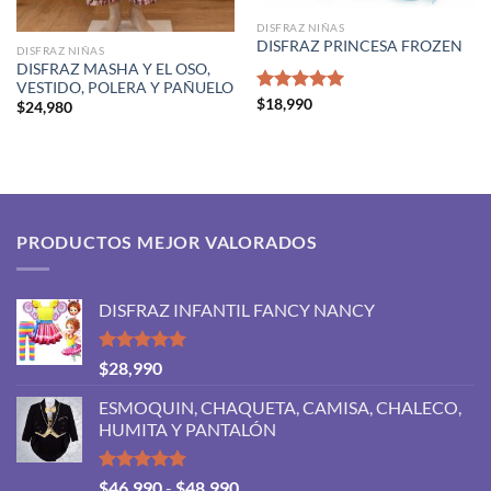
DISFRAZ NIÑAS
DISFRAZ PRINCESA FROZEN
DISFRAZ NIÑAS
DISFRAZ MASHA Y EL OSO,
VESTIDO, POLERA Y PAÑUELO
Valorado
$
18,990
$
24,980
con
5.00
de 5
PRODUCTOS MEJOR VALORADOS
DISFRAZ INFANTIL FANCY NANCY
Valorado
$
28,990
con
5.00
de 5
ESMOQUIN, CHAQUETA, CAMISA, CHALECO,
HUMITA Y PANTALÓN
Valorado
Rango
$
46,990
-
$
48,990