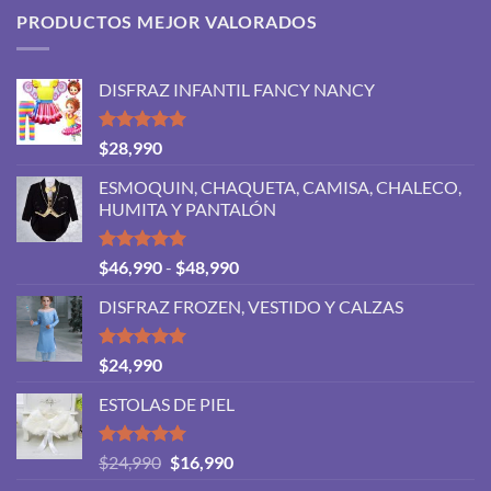
PRODUCTOS MEJOR VALORADOS
DISFRAZ INFANTIL FANCY NANCY
Valorado
$
28,990
con
5.00
de 5
ESMOQUIN, CHAQUETA, CAMISA, CHALECO,
HUMITA Y PANTALÓN
Valorado
Rango
$
46,990
-
$
48,990
con
5.00
de
de 5
DISFRAZ FROZEN, VESTIDO Y CALZAS
precios:
desde
$46,990
Valorado
$
24,990
con
5.00
hasta
de 5
ESTOLAS DE PIEL
$48,990
Valorado
El
El
$
24,990
$
16,990
con
5.00
precio
precio