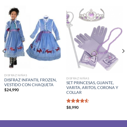
DISFRAZ NIÑAS
DISFRAZ NIÑAS
DISFRAZ INFANTIL FROZEN,
SET PRINCESAS, GUANTE,
VESTIDO CON CHAQUETA
VARITA, ARITOS, CORONA Y
$
24,990
COLLAR
Valorado
$
8,990
con
4.50
de 5