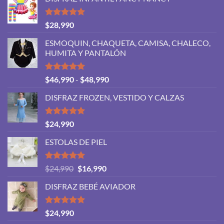
Valorado
$
28,990
con
5.00
de 5
ESMOQUIN, CHAQUETA, CAMISA, CHALECO,
HUMITA Y PANTALÓN
Valorado
Rango
$
46,990
-
$
48,990
con
5.00
de
de 5
DISFRAZ FROZEN, VESTIDO Y CALZAS
precios:
desde
$46,990
Valorado
$
24,990
con
5.00
hasta
de 5
ESTOLAS DE PIEL
$48,990
Valorado
El
El
$
24,990
$
16,990
con
5.00
precio
precio
de 5
DISFRAZ BEBÉ AVIADOR
original
actual
era:
es:
$24,990.
$16,990.
Valorado
$
24,990
con
5.00