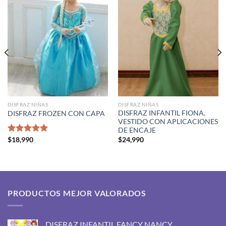
DISFRAZ NIÑAS
DISFRAZ NIÑAS
DISFRAZ INFANTIL FIONA,
DISFRAZ FROZEN CON CAPA
VESTIDO CON APLICACIONES
DE ENCAJE
$
24,990
Valorado
$
18,990
con
5.00
de 5
PRODUCTOS MEJOR VALORADOS
DISFRAZ INFANTIL FANCY NANCY