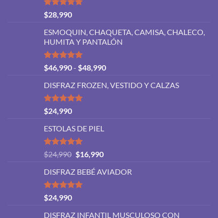
Valorado
$
28,990
con
5.00
de 5
ESMOQUIN, CHAQUETA, CAMISA, CHALECO,
HUMITA Y PANTALÓN
Valorado
Rango
$
46,990
-
$
48,990
con
5.00
de
de 5
DISFRAZ FROZEN, VESTIDO Y CALZAS
precios:
desde
$46,990
Valorado
$
24,990
con
5.00
hasta
de 5
ESTOLAS DE PIEL
$48,990
Valorado
El
El
$
24,990
$
16,990
con
5.00
precio
precio
de 5
DISFRAZ BEBÉ AVIADOR
original
actual
era:
es:
$24,990.
$16,990.
Valorado
$
24,990
con
5.00
de 5
DISFRAZ INFANTIL MUSCULOSO CON