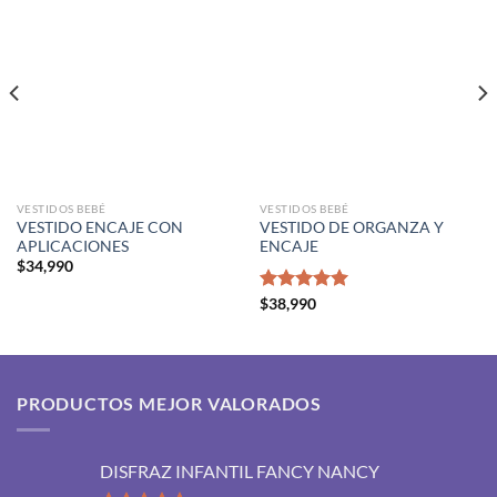
VESTIDOS BEBÉ
VESTIDOS BEBÉ
VESTIDO ENCAJE CON
VESTIDO DE ORGANZA Y
APLICACIONES
ENCAJE
$
34,990
Valorado
$
38,990
con
5.00
de 5
PRODUCTOS MEJOR VALORADOS
DISFRAZ INFANTIL FANCY NANCY