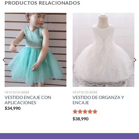
PRODUCTOS RELACIONADOS
VESTIDOS BEBÉ
VESTIDOS BEBÉ
VESTIDO ENCAJE CON
VESTIDO DE ORGANZA Y
APLICACIONES
ENCAJE
$
34,990
Valorado
$
38,990
con
5.00
de 5