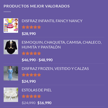
PRODUCTOS MEJOR VALORADOS
DISFRAZ INFANTIL FANCY NANCY
Valorado
$
28,990
con
5.00
de 5
ESMOQUIN, CHAQUETA, CAMISA, CHALECO,
HUMITA Y PANTALÓN
Valorado
Rango
$
46,990
-
$
48,990
con
5.00
de
de 5
DISFRAZ FROZEN, VESTIDO Y CALZAS
precios:
desde
$46,990
Valorado
$
24,990
con
5.00
hasta
de 5
ESTOLAS DE PIEL
$48,990
Valorado
El
El
$
24,990
$
16,990
con
5.00
precio
precio