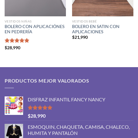
VESTIDOS NIÑAS
VESTIDOS BEBÉ
BOLERO CON APLICACIÓNES
BOLERO EN SATIN CON
EN PEDRERÍA
APLICACIONES
$
21,990
Valorado
$
28,990
con
5.00
de 5
PRODUCTOS MEJOR VALORADOS
DISFRAZ INFANTIL FANCY NANCY
Valorado
$
28,990
con
5.00
de 5
ESMOQUIN, CHAQUETA, CAMISA, CHALECO,
HUMITA Y PANTALÓN