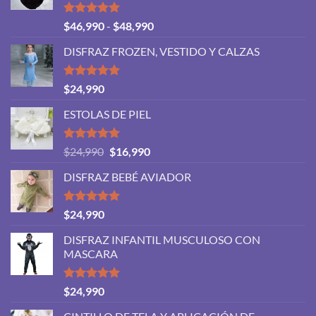
Valorado
Rango
$
46,990
-
$
48,990
con
5.00
de
de 5
DISFRAZ FROZEN, VESTIDO Y CALZAS
precios:
desde
$46,990
Valorado
$
24,990
con
5.00
hasta
de 5
ESTOLAS DE PIEL
$48,990
Valorado
El
El
$
24,990
$
16,990
con
5.00
precio
precio
de 5
DISFRAZ BEBÉ AVIADOR
original
actual
era:
es:
$24,990.
$16,990.
Valorado
$
24,990
con
5.00
de 5
DISFRAZ INFANTIL MUSCULOSO CON
MASCARA
Valorado
$
24,990
con
5.00
de 5