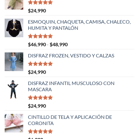
Valorado
$
24,990
con
5.00
de 5
ESMOQUIN, CHAQUETA, CAMISA, CHALECO,
HUMITA Y PANTALÓN
Valorado
Rango
$
46,990
-
$
48,990
con
5.00
de
de 5
DISFRAZ FROZEN, VESTIDO Y CALZAS
precios:
desde
$46,990
Valorado
$
24,990
con
5.00
hasta
de 5
DISFRAZ INFANTIL MUSCULOSO CON
$48,990
MASCARA
Valorado
$
24,990
con
5.00
de 5
CINTILLO DE TELA Y APLICACIÓN DE
CORONITA
Valorado