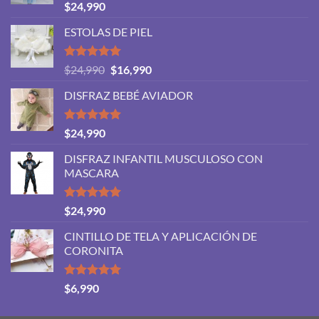
$46,990
Valorado
$
24,990
con
5.00
hasta
de 5
ESTOLAS DE PIEL
$48,990
Valorado
El
El
$
24,990
$
16,990
con
5.00
precio
precio
de 5
DISFRAZ BEBÉ AVIADOR
original
actual
era:
es:
$24,990.
$16,990.
Valorado
$
24,990
con
5.00
de 5
DISFRAZ INFANTIL MUSCULOSO CON
MASCARA
Valorado
$
24,990
con
5.00
de 5
CINTILLO DE TELA Y APLICACIÓN DE
CORONITA
Valorado
$
6,990
con
5.00
de 5