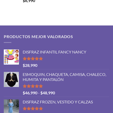
$
6,990
con
5.00
de 5
PRODUCTOS MEJOR VALORADOS
DISFRAZ INFANTIL FANCY NANCY
Valorado
$
28,990
con
5.00
de 5
ESMOQUIN, CHAQUETA, CAMISA, CHALECO,
HUMITA Y PANTALÓN
Valorado
Rango
$
46,990
-
$
48,990
con
5.00
de
de 5
DISFRAZ FROZEN, VESTIDO Y CALZAS
precios:
desde