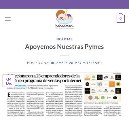
Saltar
al
contenido
0
NOTICIAS
Apoyemos Nuestras Pymes
POSTED ON
4 DICIEMBRE, 2019
BY
MITZI BAIER
04
Dic