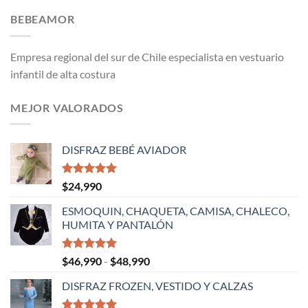
BEBEAMOR
Empresa regional del sur de Chile especialista en vestuario
infantil de alta costura
MEJOR VALORADOS
DISFRAZ BEBÉ AVIADOR
Valorado
$
24,990
con
5.00
de 5
ESMOQUIN, CHAQUETA, CAMISA, CHALECO,
HUMITA Y PANTALÓN
Valorado
Rango
$
46,990
-
$
48,990
con
5.00
de
de 5
DISFRAZ FROZEN, VESTIDO Y CALZAS
precios:
desde