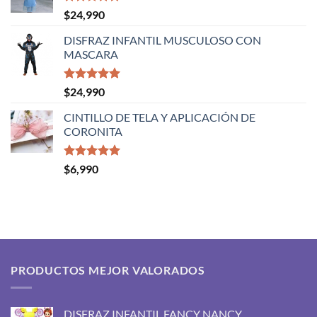
$46,990
Valorado
$
24,990
con
5.00
hasta
de 5
DISFRAZ INFANTIL MUSCULOSO CON
$48,990
MASCARA
Valorado
$
24,990
con
5.00
de 5
CINTILLO DE TELA Y APLICACIÓN DE
CORONITA
Valorado
$
6,990
con
5.00
de 5
PRODUCTOS MEJOR VALORADOS
DISFRAZ INFANTIL FANCY NANCY