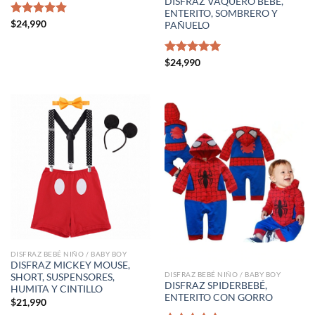
DISFRAZ VAQUERO BEBÉ,
ENTERITO, SOMBRERO Y
Valorado
$
24,990
PAÑUELO
con
5.00
de 5
Valorado
$
24,990
con
5.00
de 5
DISFRAZ BEBÉ NIÑO / BABY BOY
DISFRAZ MICKEY MOUSE,
DISFRAZ BEBÉ NIÑO / BABY BOY
SHORT, SUSPENSORES,
DISFRAZ SPIDERBEBÉ,
HUMITA Y CINTILLO
ENTERITO CON GORRO
$
21,990