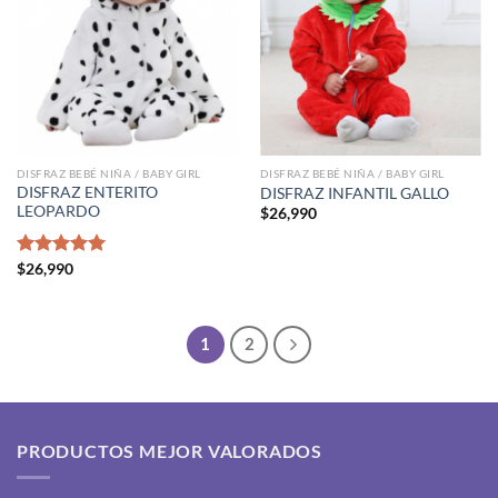
DISFRAZ BEBÉ NIÑA / BABY GIRL
DISFRAZ BEBÉ NIÑA / BABY GIRL
DISFRAZ ENTERITO
DISFRAZ INFANTIL GALLO
LEOPARDO
$
26,990
Valorado
$
26,990
con
5.00
de 5
1
2
PRODUCTOS MEJOR VALORADOS