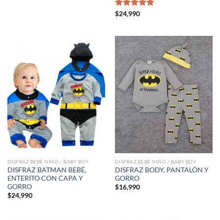
Valorado
$
24,990
con
5.00
de 5
DISFRAZ BEBÉ NIÑO / BABY BOY
DISFRAZ BEBÉ NIÑO / BABY BOY
DISFRAZ BATMAN BEBÉ,
DISFRAZ BODY, PANTALÓN Y
ENTERITO CON CAPA Y
GORRO
GORRO
$
16,990
$
24,990