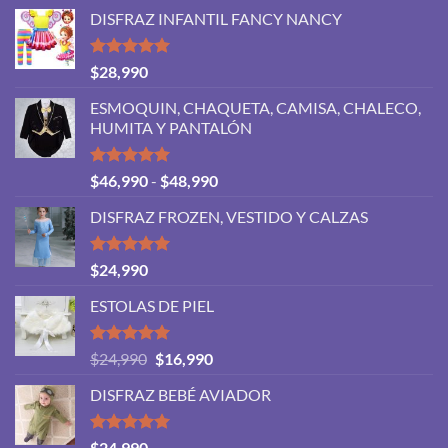
DISFRAZ INFANTIL FANCY NANCY
Valorado
$
28,990
con
5.00
de 5
ESMOQUIN, CHAQUETA, CAMISA, CHALECO,
HUMITA Y PANTALÓN
Valorado
Rango
$
46,990
-
$
48,990
con
5.00
de
de 5
DISFRAZ FROZEN, VESTIDO Y CALZAS
precios:
desde
$46,990
Valorado
$
24,990
con
5.00
hasta
de 5
ESTOLAS DE PIEL
$48,990
Valorado
El
El
$
24,990
$
16,990
con
5.00
precio
precio
de 5
DISFRAZ BEBÉ AVIADOR
original
actual
era:
es:
$24,990.
$16,990.
Valorado
$
24,990