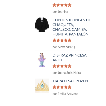
Valorado
por Jeanina
con
5
de 5
CONJUNTO INFANTIL
CHAQUETA,
CHALECO, CAMISA,
HUMITA, PANTALÓN
Valorado
por Alexandra Q.
con
5
de 5
DISFRAZ PRINCESA
ARIEL
Valorado
por Juana Solis Neira
con
5
de 5
TIARA ELSA FROZEN
Valorado
por Emilia Aravena
con
5
de 5