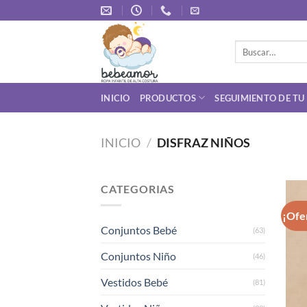
Saltar
al
contenido
Buscar
por:
INICIO
PRODUCTOS
SEGUIMIENTO DE TU
INICIO
/
DISFRAZ NIÑOS
CATEGORIAS
¡Ofe
Conjuntos Bebé
(63)
Conjuntos Niño
(46)
Vestidos Bebé
(81)