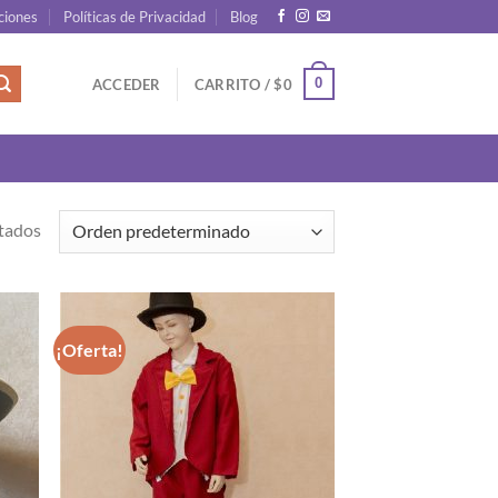
ciones
Políticas de Privacidad
Blog
0
ACCEDER
CARRITO /
$
0
tados
¡Oferta!