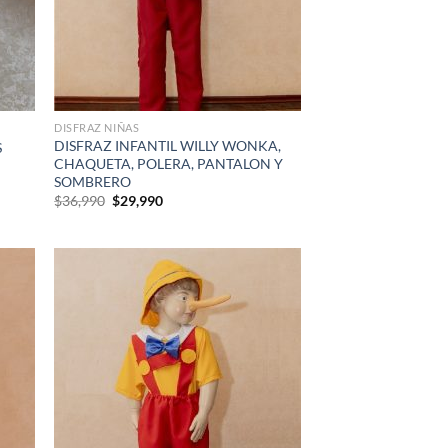
DISFRAZ NIÑAS
DISFRAZ INFANTIL WILLY WONKA,
S
CHAQUETA, POLERA, PANTALON Y
SOMBRERO
El
El
$
36,990
$
29,990
precio
precio
original
actual
era:
es:
$36,990.
$29,990.