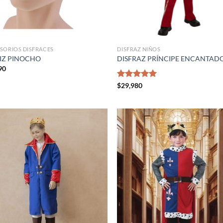
SORIOS DISFRACES
DISFRAZ NIÑOS
IZ PINOCHO
DISFRAZ PRÍNCIPE ENCANTAD
90
Valorado
$
29,980
con
5.00
de 5