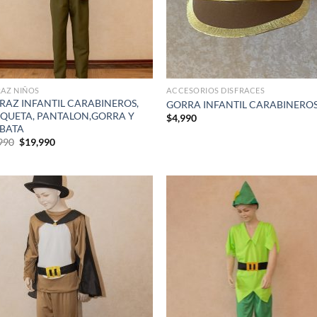
RAZ NIÑOS
ACCESORIOS DISFRACES
FRAZ INFANTIL CARABINEROS,
GORRA INFANTIL CARABINERO
QUETA, PANTALON,GORRA Y
$
4,990
BATA
El
El
990
$
19,990
precio
precio
original
actual
era:
es:
$28,990.
$19,990.