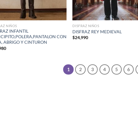
RAZ NIÑOS
DISFRAZ NIÑOS
RAZ INFANTIL
DISFRAZ REY MEDIEVAL
NCIPITO,POLERA,PANTALON CON
$
24,990
A, ABRIGO Y CINTURON
980
1
2
3
4
5
6