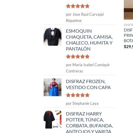
Valorado
por Jose Raul Carvajal
con
5
de 5
Riquelme
DISF
DISF
ESMOQUIN
PRI
CHAQUETA, CAMISA,
BOT
CHALECO, HUMITA Y
$
29,
PANTALÓN
Valorado
por María Isabel Cumiquir
con
5
de 5
Contreras
DISFRAZ FROZEN,
VESTIDO CON CAPA
Valorado
por Stephanie Laya
con
5
de 5
DISFRAZ HARRY
POTTER, TÚNICA,
CORBATA, BUFANDA,
ANTEOJOS Y VARITA