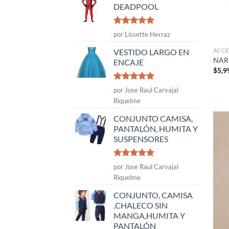
DEADPOOL
Valorado
por Lissette Herraz
con
5
de 5
ACCE
VESTIDO LARGO EN
NAR
ENCAJE
$
5,9
Valorado
por Jose Raul Carvajal
con
5
de 5
Riquelme
CONJUNTO CAMISA,
PANTALÓN, HUMITA Y
SUSPENSORES
Valorado
por Jose Raul Carvajal
con
5
de 5
Riquelme
CONJUNTO, CAMISA
,CHALECO SIN
MANGA,HUMITA Y
PANTALÓN