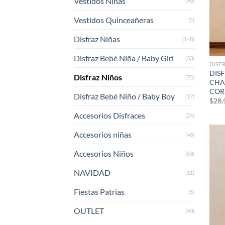
Vestidos Niñas
(99)
Vestidos Quinceañeras
(5)
Disfraz Niñas
(148)
Disfraz Bebé Niña / Baby Girl
(33)
DISF
DIS
Disfraz Niños
(75)
CHA
COR
Disfraz Bebé Niño / Baby Boy
(17)
$
28,
Accesorios Disfraces
(24)
Accesorios niñas
(46)
Accesorios Niños
(53)
NAVIDAD
(11)
Fiestas Patrias
(5)
OUTLET
(40)