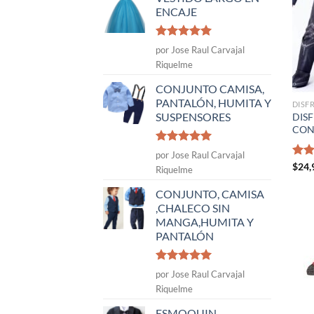
ENCAJE
Valorado
por Jose Raul Carvajal
con
5
de 5
Riquelme
CONJUNTO CAMISA,
PANTALÓN, HUMITA Y
DISF
SUSPENSORES
DIS
CON
Valorado
por Jose Raul Carvajal
con
5
de 5
Valo
$
24,
Riquelme
con
de 5
CONJUNTO, CAMISA
,CHALECO SIN
MANGA,HUMITA Y
PANTALÓN
Valorado
por Jose Raul Carvajal
con
5
de 5
Riquelme
ESMOQUIN