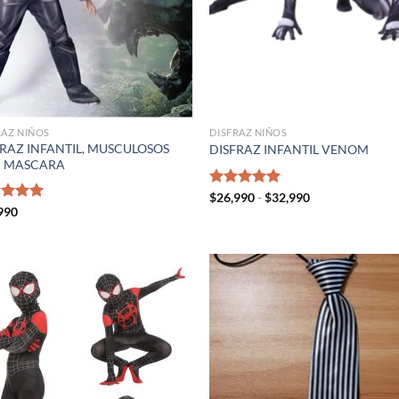
RAZ NIÑOS
DISFRAZ NIÑOS
FRAZ INFANTIL, MUSCULOSOS
DISFRAZ INFANTIL VENOM
 MASCARA
Rango
Valorado
$
26,990
-
$
32,990
de
con
5.00
rado
990
precios:
de 5
5.00
desde
$26,990
hasta
$32,990