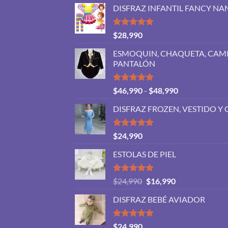
DISFRAZ INFANTIL FANCY NA
Valorado
$
28,990
con
5.00
de 5
ESMOQUIN, CHAQUETA, CAMI
PANTALÓN
Valorado
Rango
$
46,990
-
$
48,990
con
5.00
de
de 5
DISFRAZ FROZEN, VESTIDO Y 
precios:
desde
$46,990
Valorado
$
24,990
con
5.00
hasta
de 5
ESTOLAS DE PIEL
$48,990
Valorado
El
El
$
24,990
$
16,990
con
5.00
precio
precio
de 5
DISFRAZ BEBÉ AVIADOR
original
actual
era:
es:
$24,990.
$16,990.
Valorado
$
24,990