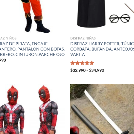
RAZ NIÑOS
DISFRAZ NIÑAS
RAZ DE PIRATA, ENCAJE
DISFRAZ HARRY POTTER, TÚNIC
ANTERO, PANTALÓN CON BOTAS,
CORBATA, BUFANDA, ANTEOJO
BRERO, CINTURON,PARCHE OJO
VARITA
990
Rango
Valorado
$
32,990
-
$
34,990
de
con
5.00
precios:
de 5
desde
$32,990
hasta
$34,990