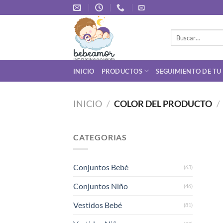
Saltar
al
contenido
Buscar
por:
INICIO
PRODUCTOS
SEGUIMIENTO DE TU
INICIO
/
COLOR DEL PRODUCTO
/
CATEGORIAS
Conjuntos Bebé
(63)
Conjuntos Niño
(46)
Vestidos Bebé
(81)