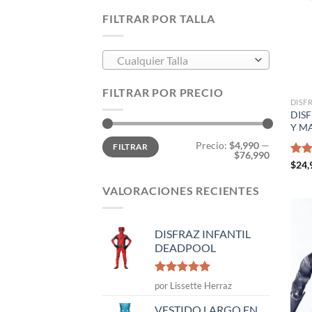
FILTRAR POR TALLA
Cualquier Talla
FILTRAR POR PRECIO
DISF
DIS
Y M
Precio
Precio
Precio:
$4,990
—
FILTRAR
mínimo
máximo
$76,990
Valo
$
24,
con
de 5
VALORACIONES RECIENTES
DISFRAZ INFANTIL
DEADPOOL
Valorado
por Lissette Herraz
con
5
de 5
VESTIDO LARGO EN