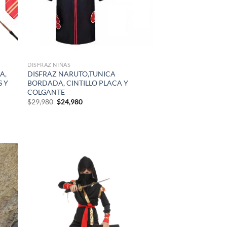
DISFRAZ NIÑAS
A,
DISFRAZ NARUTO,TUNICA
S Y
BORDADA, CINTILLO PLACA Y
COLGANTE
El
El
$
29,980
$
24,980
precio
precio
original
actual
era:
es:
$29,980.
$24,980.