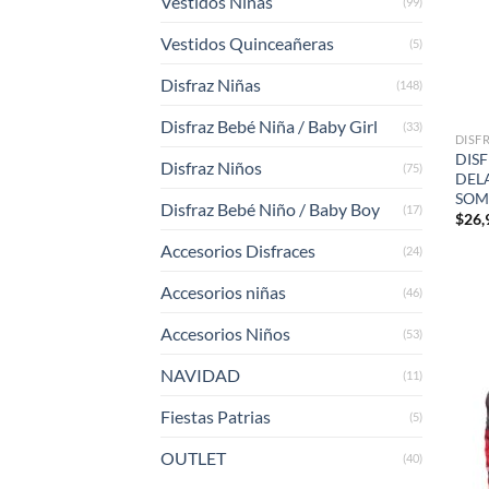
Vestidos Niñas
(99)
Vestidos Quinceañeras
(5)
Disfraz Niñas
(148)
Disfraz Bebé Niña / Baby Girl
(33)
DISF
DISF
Disfraz Niños
(75)
DEL
SOM
Disfraz Bebé Niño / Baby Boy
(17)
$
26,
Accesorios Disfraces
(24)
Accesorios niñas
(46)
Accesorios Niños
(53)
NAVIDAD
(11)
Fiestas Patrias
(5)
OUTLET
(40)