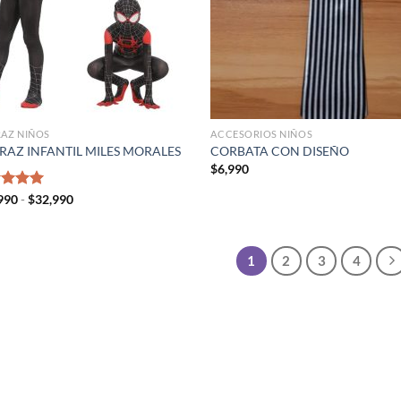
RAZ NIÑOS
ACCESORIOS NIÑOS
RAZ INFANTIL MILES MORALES
CORBATA CON DISEÑO
$
6,990
Rango
rado
990
-
$
32,990
de
5.00
precios:
desde
$24,990
1
2
3
4
hasta
$32,990