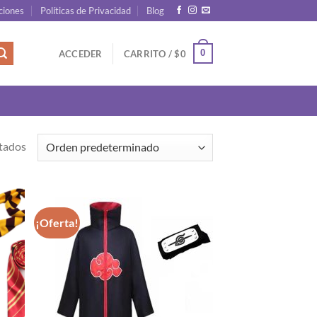
ciones
Políticas de Privacidad
Blog
0
ACCEDER
CARRITO /
$
0
tados
¡Oferta!