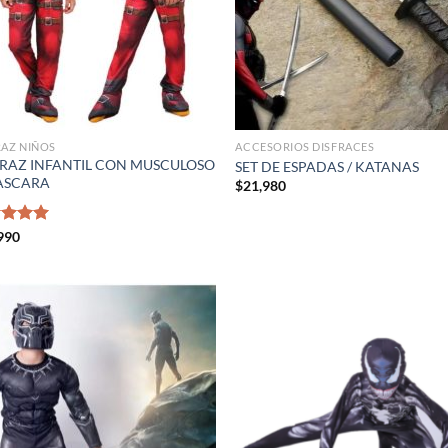
RAZ NIÑOS
ACCESORIOS DISFRACES
FRAZ INFANTIL CON MUSCULOSO
SET DE ESPADAS / KATANAS
ASCARA
$
21,980
rado
990
5.00