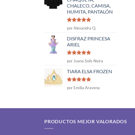
CHALECO, CAMISA,
HUMITA, PANTALÓN
Valorado
por Alexandra Q.
con
5
de 5
DISFRAZ PRINCESA
ARIEL
Valorado
por Juana Solis Neira
con
5
de 5
TIARA ELSA FROZEN
Valorado
por Emilia Aravena
con
5
de 5
PRODUCTOS MEJOR VALORADOS