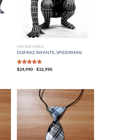
DISFRAZ NIÑOS
DISFRAZ INFANTIL SPIDERMAN
Rango
Valorado
$
24,990
-
$
32,990
de
con
5.00
precios:
de 5
desde
$24,990
hasta
$32,990