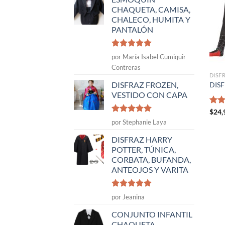
CHAQUETA, CAMISA,
CHALECO, HUMITA Y
PANTALÓN
Valorado
por María Isabel Cumiquir
con
5
de 5
Contreras
DISF
DISFRAZ FROZEN,
DISF
VESTIDO CON CAPA
Valo
$
24,
con
Valorado
por Stephanie Laya
de 5
con
5
de 5
DISFRAZ HARRY
POTTER, TÚNICA,
CORBATA, BUFANDA,
ANTEOJOS Y VARITA
Valorado
por Jeanina
con
5
de 5
CONJUNTO INFANTIL
CHAQUETA,