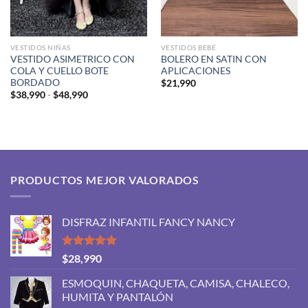
VESTIDOS NIÑAS
VESTIDOS BEBÉ
VESTIDO ASIMETRICO CON
BOLERO EN SATIN CON
COLA Y CUELLO BOTE
APLICACIONES
BORDADO
$
21,990
Rango
$
38,990
-
$
48,990
de
precios:
desde
$38,990
hasta
$48,990
PRODUCTOS MEJOR VALORADOS
DISFRAZ INFANTIL FANCY NANCY
Valorado
$
28,990
con
5.00
de 5
ESMOQUIN, CHAQUETA, CAMISA, CHALECO,
HUMITA Y PANTALÓN