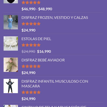
Valorado
Rango
$
46,990
-
$
48,990
con
5.00
de
de 5
DISFRAZ FROZEN, VESTIDO Y CALZAS
precios:
desde
$46,990
Valorado
$
24,990
con
5.00
hasta
de 5
ESTOLAS DE PIEL
$48,990
Valorado
El
El
$
24,990
$
16,990
con
5.00
precio
precio
de 5
DISFRAZ BEBÉ AVIADOR
original
actual
era:
es:
$24,990.
$16,990.
Valorado
$
24,990
con
5.00
de 5
DISFRAZ INFANTIL MUSCULOSO CON
MASCARA
Valorado
$
24,990
con
5.00
de 5