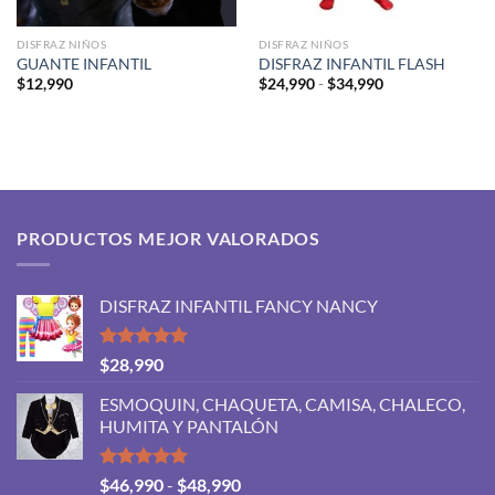
DISFRAZ NIÑOS
DISFRAZ NIÑOS
GUANTE INFANTIL
DISFRAZ INFANTIL FLASH
Rango
$
12,990
$
24,990
-
$
34,990
de
precios:
desde
$24,990
hasta
$34,990
PRODUCTOS MEJOR VALORADOS
DISFRAZ INFANTIL FANCY NANCY
Valorado
$
28,990
con
5.00
de 5
ESMOQUIN, CHAQUETA, CAMISA, CHALECO,
HUMITA Y PANTALÓN
Valorado
Rango
$
46,990
-
$
48,990