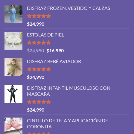
con
5.00
de
de 5
DISFRAZ FROZEN, VESTIDO Y CALZAS
precios:
desde
$46,990
Valorado
$
24,990
con
5.00
hasta
de 5
ESTOLAS DE PIEL
$48,990
Valorado
El
El
$
24,990
$
16,990
con
5.00
precio
precio
de 5
DISFRAZ BEBÉ AVIADOR
original
actual
era:
es:
$24,990.
$16,990.
Valorado
$
24,990
con
5.00
de 5
DISFRAZ INFANTIL MUSCULOSO CON
MASCARA
Valorado
$
24,990
con
5.00
de 5
CINTILLO DE TELA Y APLICACIÓN DE
CORONITA