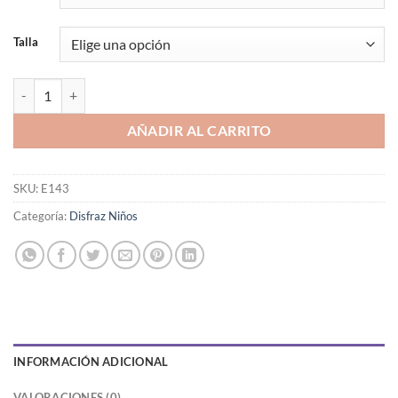
desde
$26,990
Talla
hasta
$28,990
DISFRAZ INFANTIL PANTERA cantidad
AÑADIR AL CARRITO
SKU:
E143
Categoría:
Disfraz Niños
INFORMACIÓN ADICIONAL
VALORACIONES (0)