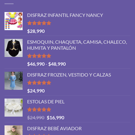
DISFRAZ INFANTIL FANCY NANCY
Valorado
$
28,990
con
5.00
de 5
ESMOQUIN, CHAQUETA, CAMISA, CHALECO,
HUMITA Y PANTALÓN
Valorado
Rango
$
46,990
-
$
48,990
con
5.00
de
de 5
DISFRAZ FROZEN, VESTIDO Y CALZAS
precios:
desde
$46,990
Valorado
$
24,990
con
5.00
hasta
de 5
ESTOLAS DE PIEL
$48,990
Valorado
El
El
$
24,990
$
16,990
con
5.00
precio
precio
de 5
DISFRAZ BEBÉ AVIADOR
original
actual