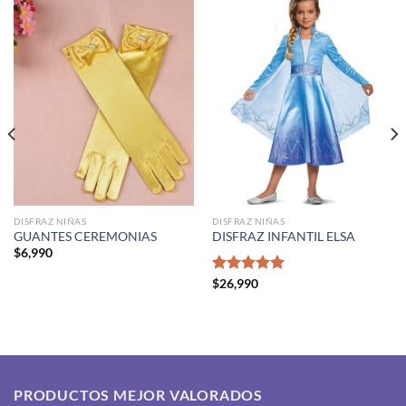
DISFRAZ NIÑAS
DISFRAZ NIÑAS
GUANTES CEREMONIAS
DISFRAZ INFANTIL ELSA
$
6,990
Valorado
$
26,990
con
5.00
de 5
PRODUCTOS MEJOR VALORADOS