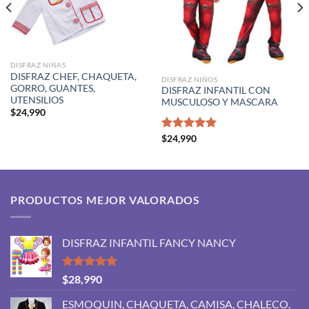
DISFRAZ NIÑAS
DISFRAZ CHEF, CHAQUETA,
DISFRAZ NIÑOS
GORRO, GUANTES,
DISFRAZ INFANTIL CON
UTENSILIOS
MUSCULOSO Y MASCARA
$
24,990
Valorado
$
24,990
con
5.00
de 5
PRODUCTOS MEJOR VALORADOS
DISFRAZ INFANTIL FANCY NANCY
Valorado
$
28,990
con
5.00
de 5
ESMOQUIN, CHAQUETA, CAMISA, CHALECO,