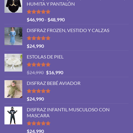
HUMITA Y PANTALÓN
Valorado
Rango
$
46,990
-
$
48,990
con
5.00
de
de 5
DISFRAZ FROZEN, VESTIDO Y CALZAS
precios:
desde
$46,990
Valorado
$
24,990
con
5.00
hasta
de 5
ESTOLAS DE PIEL
$48,990
Valorado
El
El
$
24,990
$
16,990
con
5.00
precio
precio
de 5
DISFRAZ BEBÉ AVIADOR
original
actual
era:
es:
$24,990.
$16,990.
Valorado
$
24,990
con
5.00
de 5
DISFRAZ INFANTIL MUSCULOSO CON
MASCARA
Valorado
$
24,990