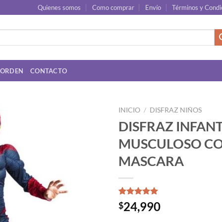
Quienes somos
Como comprar
Envío
Términos y Condi
 ORDEN
CONTACTO
INICIO
/
DISFRAZ NIÑOS
DISFRAZ INFANT
MUSCULOSO C
MASCARA
Valorado
3
24,990
$
con
5.00
de 5 en