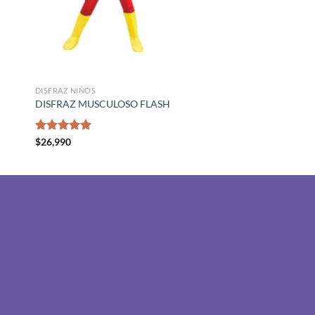
DISFRAZ NIÑOS
DISFRAZ MUSCULOSO FLASH
Valorado
$
26,990
con
5.00
de 5