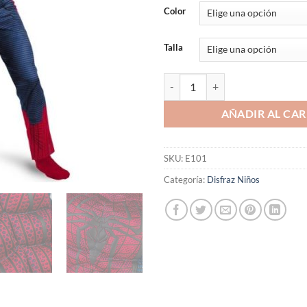
base a
Color
valoraciones
de clientes
Talla
DISFRAZ INFANTIL MUSCULOSO
AÑADIR AL CAR
SKU:
E101
Categoría:
Disfraz Niños