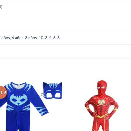
3)
5 años
,
6 años
,
8 años
,
10
,
3
,
4
,
6
,
8
S
ta!