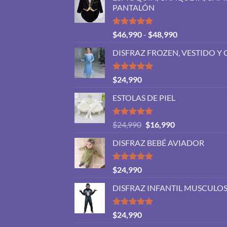
PANTALÓN
Valorado
Rango
$
46,990
-
$
48,990
con
5.00
de
de 5
DISFRAZ FROZEN, VESTIDO Y 
precios:
desde
$46,990
Valorado
$
24,990
con
5.00
hasta
de 5
ESTOLAS DE PIEL
$48,990
Valorado
El
El
$
24,990
$
16,990
con
5.00
precio
precio
de 5
DISFRAZ BEBÉ AVIADOR
original
actual
era:
es:
$24,990.
$16,990.
Valorado
$
24,990
con
5.00
de 5
DISFRAZ INFANTIL MUSCUL
Valorado
$
24,990
con
5.00