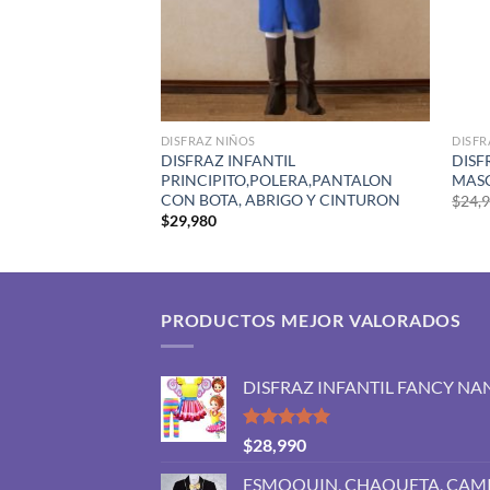
L
DISFRAZ NIÑOS
DISFR
DISFRAZ INFANTIL
DISF
PRINCIPITO,POLERA,PANTALON
MAS
CON BOTA, ABRIGO Y CINTURON
$
24,
$
29,980
PRODUCTOS MEJOR VALORADOS
DISFRAZ INFANTIL FANCY NA
Valorado
$
28,990
con
5.00
de 5
ESMOQUIN, CHAQUETA, CAMI