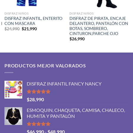
DISFRAZ NIÑOS
DISFRAZ NIÑOS
DISFRAZ INFANTIL, ENTERITO
DISFRAZ DE PIRATA, ENCAJE
N
CON MASCARA
DELANTERO, PANTALÓN CON
BOTAS, SOMBRERO,
El
El
$
24,990
$
21,990
precio
precio
CINTURON,PARCHE OJO
original
actual
$
26,990
era:
es:
$24,990.
$21,990.
PRODUCTOS MEJOR VALORADOS
DISFRAZ INFANTIL FANCY NANCY
Valorado
$
28,990
con
5.00
de 5
ESMOQUIN, CHAQUETA, CAMISA, CHALECO,
HUMITA Y PANTALÓN
Valorado
Rango
$
46,990
-
$
48,990