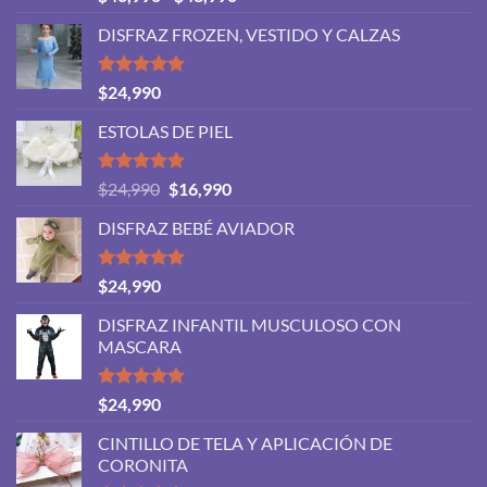
con
5.00
de
de 5
DISFRAZ FROZEN, VESTIDO Y CALZAS
precios:
desde
$46,990
Valorado
$
24,990
con
5.00
hasta
de 5
ESTOLAS DE PIEL
$48,990
Valorado
El
El
$
24,990
$
16,990
con
5.00
precio
precio
de 5
DISFRAZ BEBÉ AVIADOR
original
actual
era:
es:
$24,990.
$16,990.
Valorado
$
24,990
con
5.00
de 5
DISFRAZ INFANTIL MUSCULOSO CON
MASCARA
Valorado
$
24,990
con
5.00
de 5
CINTILLO DE TELA Y APLICACIÓN DE
CORONITA