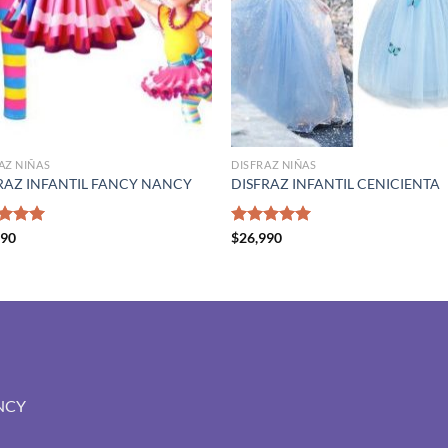
AZ NIÑAS
DISFRAZ NIÑAS
RAZ INFANTIL FANCY NANCY
DISFRAZ INFANTIL CENICIENTA
rado
990
Valorado
$
26,990
5.00
con
5.00
de 5
NCY