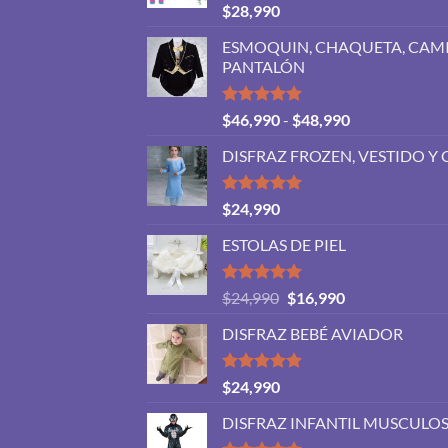
Valorado
$
28,990
con
5.00
de 5
ESMOQUIN, CHAQUETA, CAMI
PANTALÓN
Valorado
Rango
$
46,990
-
$
48,990
con
5.00
de
de 5
DISFRAZ FROZEN, VESTIDO Y 
precios:
desde
$46,990
Valorado
$
24,990
con
5.00
hasta
de 5
ESTOLAS DE PIEL
$48,990
Valorado
El
El
$
24,990
$
16,990
con
5.00
precio
precio
de 5
DISFRAZ BEBÉ AVIADOR
original
actual
era:
es:
$24,990.
$16,990.
Valorado
$
24,990
con
5.00
de 5
DISFRAZ INFANTIL MUSCUL