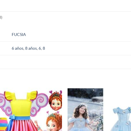
0)
FUCSIA
6 años
,
8 años
,
6
,
8
S