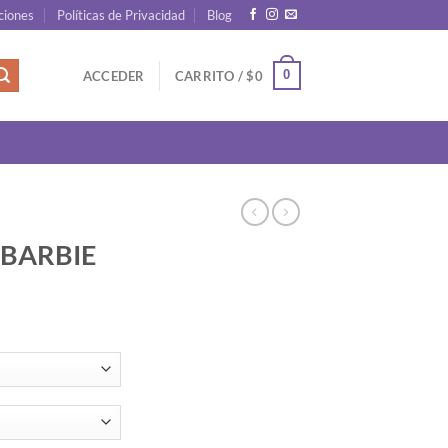
ciones
Políticas de Privacidad
Blog
0
ACCEDER
CARRITO /
$
0
 BARBIE
ecio
tual
:
4,990.