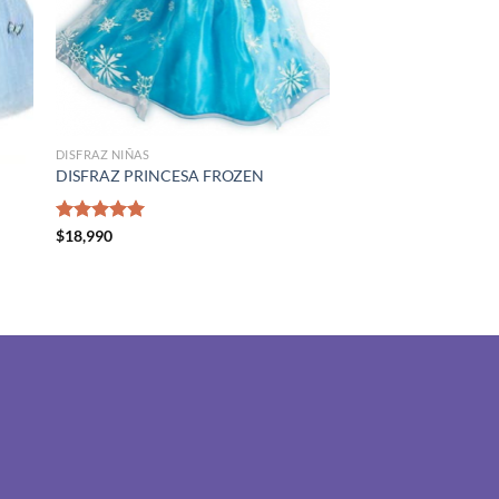
DISFRAZ NIÑAS
DISFRAZ PRINCESA FROZEN
Valorado
$
18,990
con
5.00
de 5