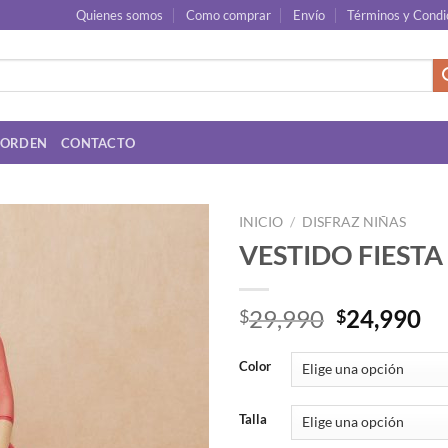
Quienes somos
Como comprar
Envío
Términos y Condi
 ORDEN
CONTACTO
INICIO
/
DISFRAZ NIÑAS
VESTIDO FIESTA
El
El
29,990
24,990
$
$
precio
pr
original
ac
Color
era:
es
$29,990.
$2
Talla