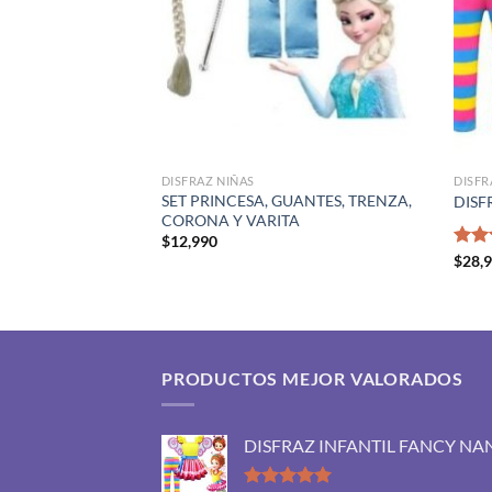
DISFRAZ NIÑAS
DISFR
, VESTIDO MANGA
SET PRINCESA, GUANTES, TRENZA,
DISF
AMPADO
CORONA Y VARITA
$
12,990
Valo
$
28,
con
de 5
PRODUCTOS MEJOR VALORADOS
DISFRAZ INFANTIL FANCY NA