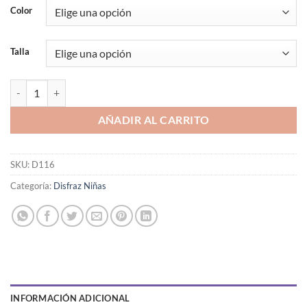
base a
Color
valoración
de un
cliente
Talla
VESTIDO PRINCESA RAPUNZEL cantidad
AÑADIR AL CARRITO
SKU:
D116
Categoría:
Disfraz Niñas
INFORMACIÓN ADICIONAL