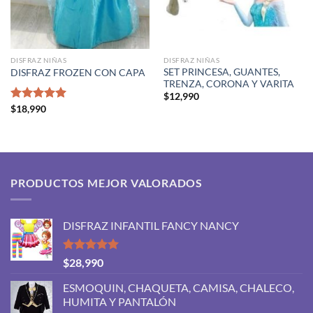
DISFRAZ NIÑAS
DISFRAZ NIÑAS
SET PRINCESA, GUANTES,
DISFRAZ FROZEN CON CAPA
TRENZA, CORONA Y VARITA
$
12,990
Valorado
$
18,990
con
5.00
de 5
PRODUCTOS MEJOR VALORADOS
DISFRAZ INFANTIL FANCY NANCY
Valorado
$
28,990
con
5.00
de 5
ESMOQUIN, CHAQUETA, CAMISA, CHALECO,
HUMITA Y PANTALÓN