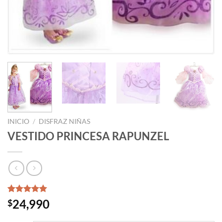
INICIO
/
DISFRAZ NIÑAS
VESTIDO PRINCESA RAPUNZEL
Valorado
1
24,990
$
con
5.00
de 5 en