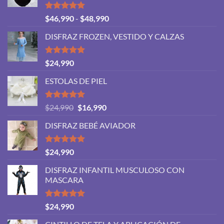
Valorado
Rango
$
46,990
-
$
48,990
con
5.00
de
de 5
DISFRAZ FROZEN, VESTIDO Y CALZAS
precios:
desde
$46,990
Valorado
$
24,990
con
5.00
hasta
de 5
ESTOLAS DE PIEL
$48,990
Valorado
El
El
$
24,990
$
16,990
con
5.00
precio
precio
de 5
DISFRAZ BEBÉ AVIADOR
original
actual
era:
es:
$24,990.
$16,990.
Valorado
$
24,990
con
5.00
de 5
DISFRAZ INFANTIL MUSCULOSO CON
MASCARA
Valorado
$
24,990
con
5.00
de 5