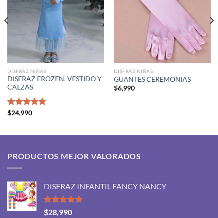
DISFRAZ NIÑAS
DISFRAZ NIÑAS
DISFRAZ FROZEN, VESTIDO Y
GUANTES CEREMONIAS
CALZAS
$
6,990
Valorado
$
24,990
con
5.00
de 5
PRODUCTOS MEJOR VALORADOS
DISFRAZ INFANTIL FANCY NANCY
Valorado
$
28,990