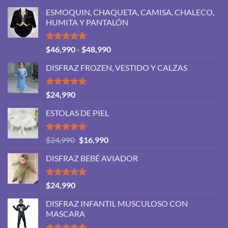
con
5.00
de 5
ESMOQUIN, CHAQUETA, CAMISA, CHALECO,
HUMITA Y PANTALÓN
Valorado
Rango
$
46,990
-
$
48,990
con
5.00
de
de 5
DISFRAZ FROZEN, VESTIDO Y CALZAS
precios:
desde
$46,990
Valorado
$
24,990
con
5.00
hasta
de 5
ESTOLAS DE PIEL
$48,990
Valorado
El
El
$
24,990
$
16,990
con
5.00
precio
precio
de 5
DISFRAZ BEBÉ AVIADOR
original
actual
era:
es:
$24,990.
$16,990.
Valorado
$
24,990
con
5.00
de 5
DISFRAZ INFANTIL MUSCULOSO CON
MASCARA