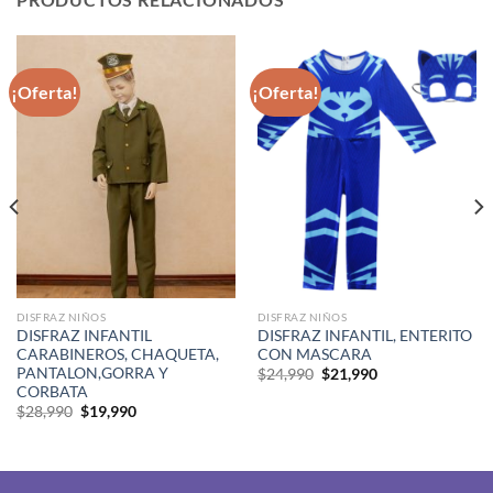
¡Oferta!
¡Oferta!
DISFRAZ NIÑOS
DISFRAZ NIÑOS
DISFRAZ INFANTIL
DISFRAZ INFANTIL, ENTERITO
CARABINEROS, CHAQUETA,
CON MASCARA
PANTALON,GORRA Y
El
El
$
24,990
$
21,990
precio
precio
CORBATA
original
actual
El
El
$
28,990
$
19,990
era:
es:
precio
precio
$24,990.
$21,990.
original
actual
era:
es:
$28,990.
$19,990.