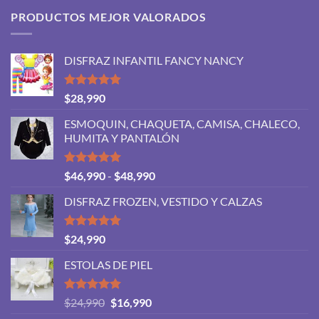
PRODUCTOS MEJOR VALORADOS
DISFRAZ INFANTIL FANCY NANCY
Valorado
$
28,990
con
5.00
de 5
ESMOQUIN, CHAQUETA, CAMISA, CHALECO,
HUMITA Y PANTALÓN
Valorado
Rango
$
46,990
-
$
48,990
con
5.00
de
de 5
DISFRAZ FROZEN, VESTIDO Y CALZAS
precios:
desde
$46,990
Valorado
$
24,990
con
5.00
hasta
de 5
ESTOLAS DE PIEL
$48,990
Valorado
El
El
$
24,990
$
16,990
con
5.00
precio
precio