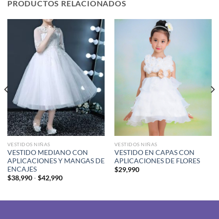
PRODUCTOS RELACIONADOS
VESTIDOS NIÑAS
VESTIDOS NIÑAS
VESTIDO MEDIANO CON
VESTIDO EN CAPAS CON
APLICACIONES Y MANGAS DE
APLICACIONES DE FLORES
ENCAJES
$
29,990
Rango
$
38,990
-
$
42,990
de
precios:
desde
$38,990
hasta
$42,990