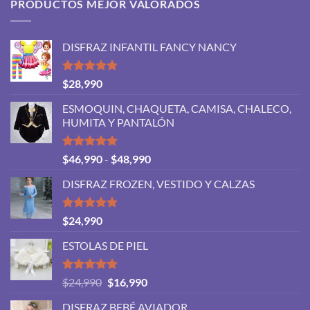
PRODUCTOS MEJOR VALORADOS
DISFRAZ INFANTIL FANCY NANCY
Valorado
$
28,990
con
5.00
de 5
ESMOQUIN, CHAQUETA, CAMISA, CHALECO,
HUMITA Y PANTALÓN
Valorado
Rango
$
46,990
-
$
48,990
con
5.00
de
de 5
DISFRAZ FROZEN, VESTIDO Y CALZAS
precios:
desde
$46,990
Valorado
$
24,990
con
5.00
hasta
de 5
ESTOLAS DE PIEL
$48,990
Valorado
El
El
$
24,990
$
16,990
con
5.00
precio
precio
de 5
DISFRAZ BEBÉ AVIADOR